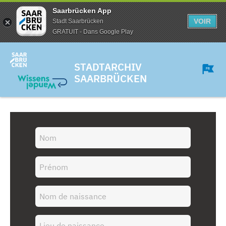
Saarbrücken App
VOIR
Stadt Saarbrücken
GRATUIT - Dans Google Play
STADTARCHIV
SAARBRÜCKEN