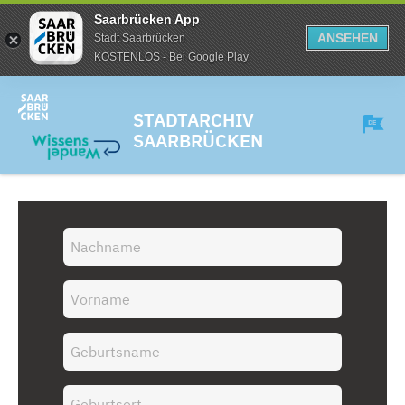
Saarbrücken App
ANSEHEN
Stadt Saarbrücken
KOSTENLOS - Bei Google Play
STADTARCHIV
SAARBRÜCKEN