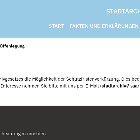
STADTARC
START
FAKTEN UND ERKLÄRUNGEN
 Offenlegung
ivgesetzes die Möglichkeit der Schutzfristenverkürzung. Dies beda
nteresse nehmen Sie bitte mit uns per E-Mail (
stadtarchiv@saar
e beantragen möchten.