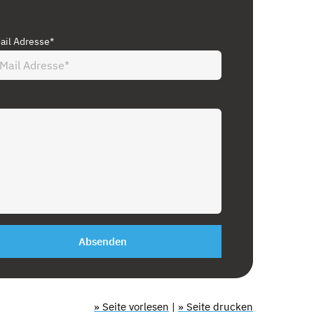
ail Adresse*
Absenden
» Seite vorlesen
|
» Seite drucken