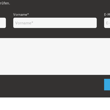
rüfen.
Vorname*
E-M