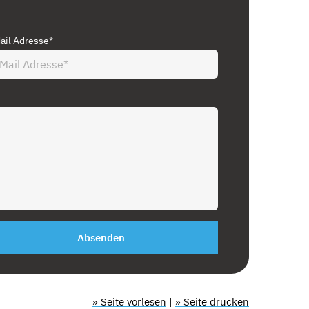
ail Adresse*
Absenden
» Seite vorlesen
|
» Seite drucken