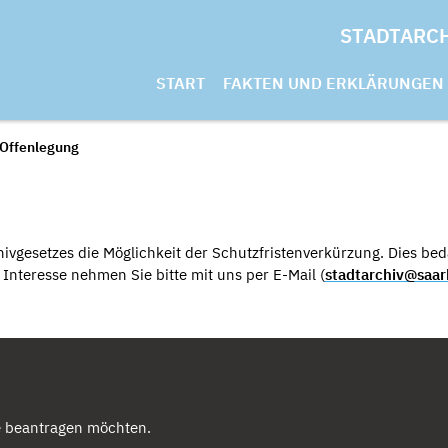
STADTARC
START
FAKTEN UND ERKLÄRUNGEN
 Offenlegung
ivgesetzes die Möglichkeit der Schutzfristenverkürzung. Dies beda
nteresse nehmen Sie bitte mit uns per E-Mail (
stadtarchiv@saar
e beantragen möchten.