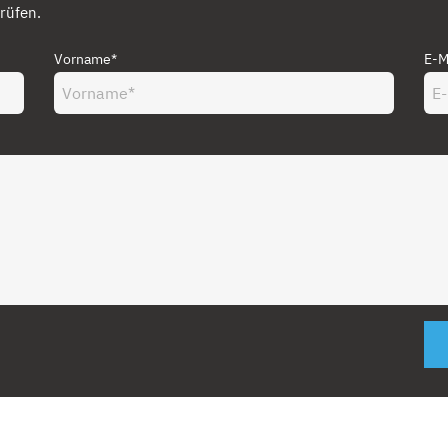
rüfen.
Vorname*
E-M