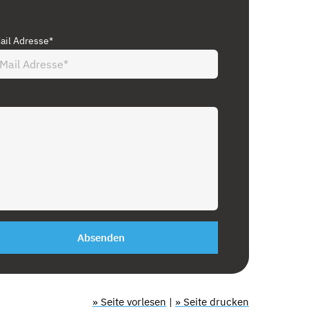
ail Adresse*
Absenden
» Seite vorlesen
|
» Seite drucken