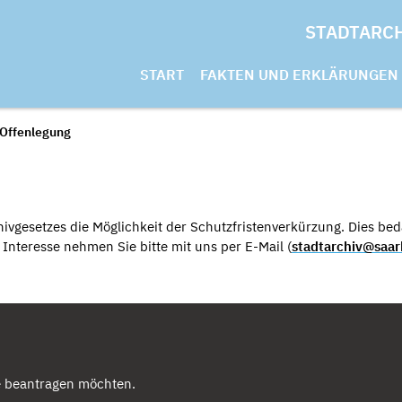
STADTARC
START
FAKTEN UND ERKLÄRUNGEN
 Offenlegung
ivgesetzes die Möglichkeit der Schutzfristenverkürzung. Dies beda
nteresse nehmen Sie bitte mit uns per E-Mail (
stadtarchiv@saar
e beantragen möchten.