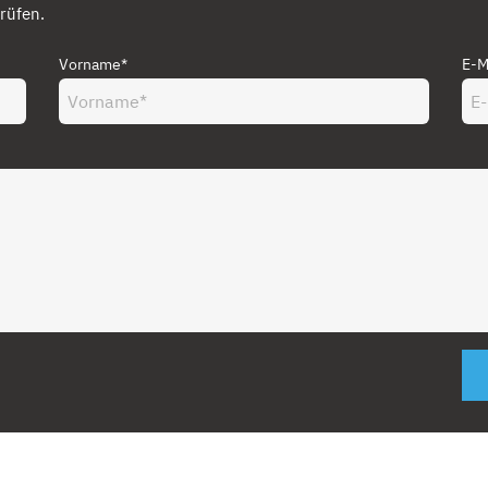
rüfen.
Vorname*
E-M