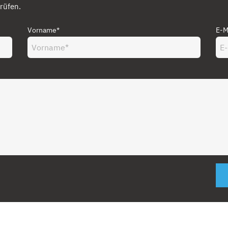
rüfen.
Vorname*
E-M