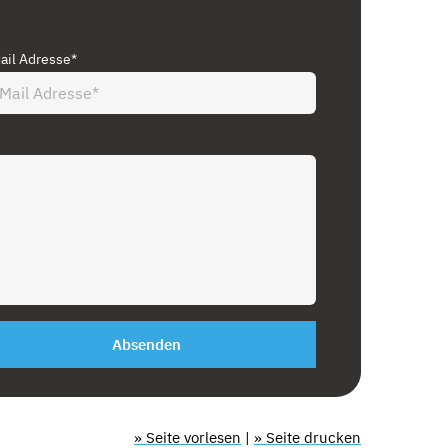
ail Adresse*
Absenden
» Seite vorlesen
|
» Seite drucken