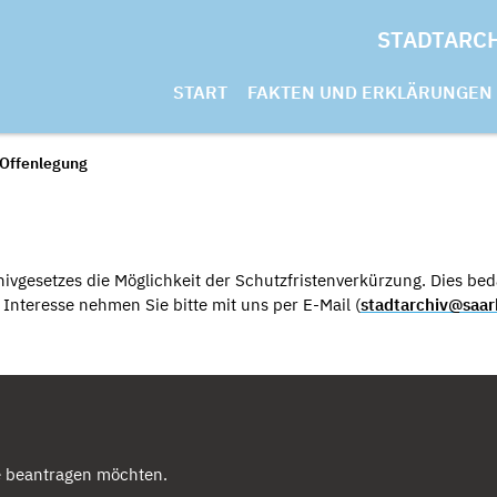
STADTARC
START
FAKTEN UND ERKLÄRUNGEN
 Offenlegung
ivgesetzes die Möglichkeit der Schutzfristenverkürzung. Dies beda
nteresse nehmen Sie bitte mit uns per E-Mail (
stadtarchiv@saar
e beantragen möchten.