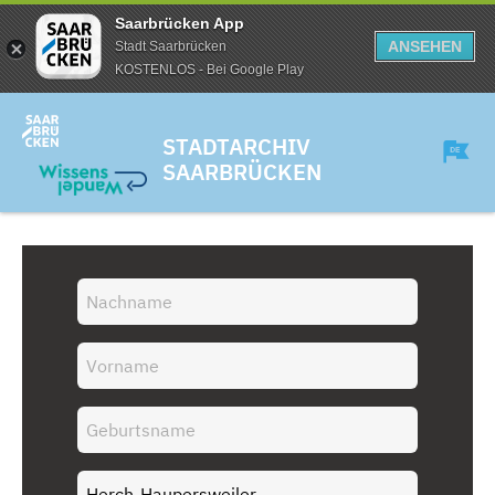
Saarbrücken App
ANSEHEN
Stadt Saarbrücken
KOSTENLOS - Bei Google Play
STADTARCHIV
SAARBRÜCKEN