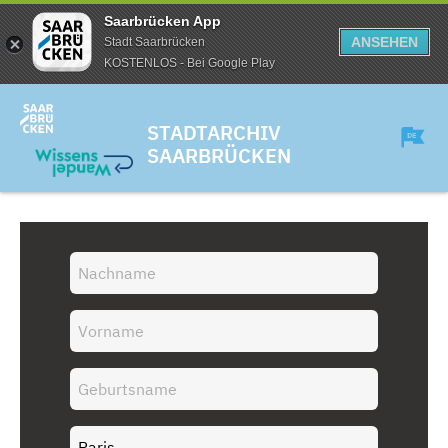
Saarbrücken App
ANSEHEN
Stadt Saarbrücken
KOSTENLOS - Bei Google Play
STADTARCHIV
SAARBRÜCKEN