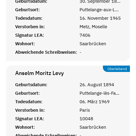
Geburtsdatum:
30. September 1896
Geburtsort:
Puttelange-aux-Lacs, Moselle
Todesdatum:
16. November 1965
Verstorben in:
Metz, Moselle
Signatur LEA:
7406
Wohnort:
Saarbrücken
Abweichende Schreibweisen:
-
Überlebend
Anselm Moritz
Levy
Geburtsdatum:
26. August 1894
Geburtsort:
Puttelange-lès-Farschviller, Lothringen
Todesdatum:
06. März 1969
Verstorben in:
Paris
Signatur LEA:
10048
Wohnort:
Saarbrücken
Abweichende Schreibweisen:
-