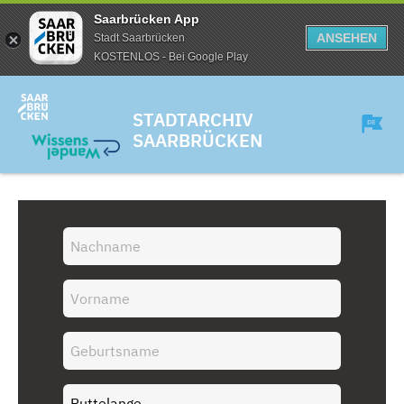
Saarbrücken App
ANSEHEN
Stadt Saarbrücken
KOSTENLOS - Bei Google Play
STADTARCHIV
SAARBRÜCKEN