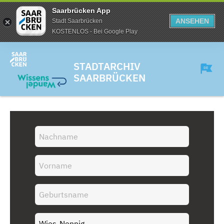
Saarbrücken App
ANSEHEN
Stadt Saarbrücken
KOSTENLOS - Bei Google Play
STADTARCHIV
SAARBRÜCKEN