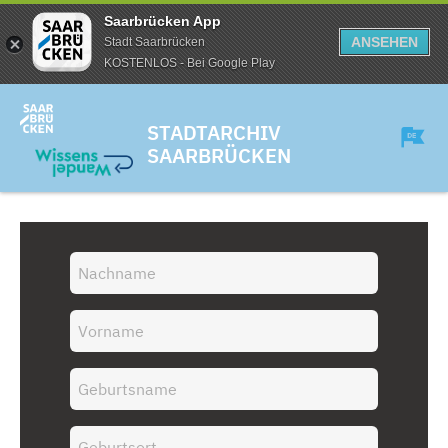
Saarbrücken App
ANSEHEN
Stadt Saarbrücken
KOSTENLOS - Bei Google Play
STADTARCHIV
SAARBRÜCKEN