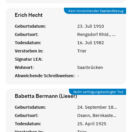
Kein hinreichender Saarlandbezug
Erich
Hecht
Geburtsdatum:
23. Juli 1910
Geburtsort:
Rengsdorf Rhld., Neuwied
Todesdatum:
16. Juli 1982
Verstorben in:
Trier
Signatur LEA:
Wohnort:
Saarbrücken
Abweichende Schreibweisen:
-
Nicht verfolgungsbedingter Tod
Babetta Bermann (Lieser)
Geburtsdatum:
24. September 1854
Geburtsort:
Osann, Bernkastel-Wittlich
Todesdatum:
25. April 1925
Verstorben in:
Trier