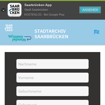
Saarbrücken App
ANSEHEN
Stadt Saarbrücken
KOSTENLOS - Bei Google Play
STADTARCHIV
SAARBRÜCKEN