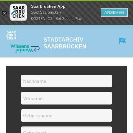
Saarbrücken App
ANSEHEN
Stadt Saarbrücken
KOSTENLOS - Bei Google Play
STADTARCHIV
SAARBRÜCKEN