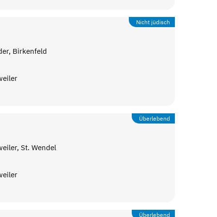
Nicht jüdisch
er, Birkenfeld
eiler
Überlebend
iler, St. Wendel
eiler
Überlebend