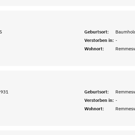
5
Geburtsort:
Baumhold
Verstorben in:
-
Wohnort:
Remmesw
1931
Geburtsort:
Remmeswe
Verstorben in:
-
Wohnort:
Remmesw