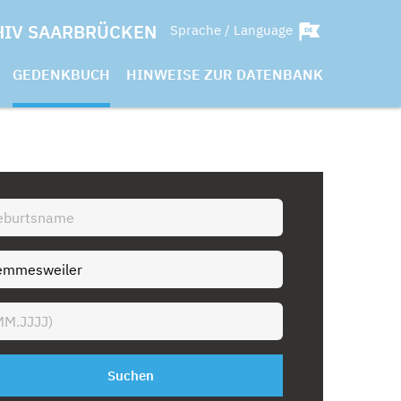
HIV SAARBRÜCKEN
Sprache / Language
GEDENKBUCH
HINWEISE ZUR DATENBANK
Suchen