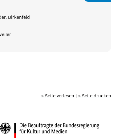
er, Birkenfeld
eiler
» Seite vorlesen
|
» Seite drucken