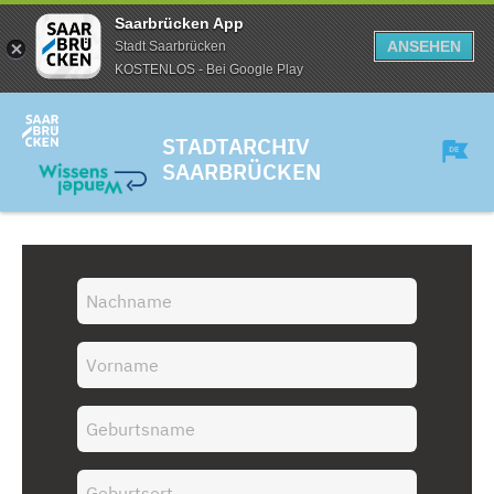
Saarbrücken App
ANSEHEN
Stadt Saarbrücken
KOSTENLOS - Bei Google Play
STADTARCHIV
SAARBRÜCKEN