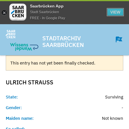
Saarbrücken App
VIEW
Stadt Saarbrücken
FREE - In Google Play
STADTARCHIV
SAARBRÜCKEN
This entry has not yet been finally checked.
ULRICH
STRAUSS
State:
Surviving
Gender:
-
Maiden name:
Not known
So called:
-