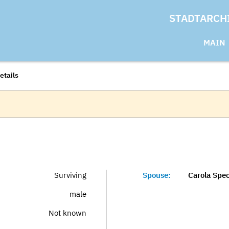
STADTARCH
MAIN
etails
Surviving
Spouse:
Carola Spec
male
Not known