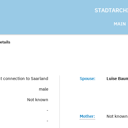
STADTARCH
MAIN
etails
nt connection to Saarland
Spouse:
Luise Bau
male
Not known
-
Mother:
Not known
-