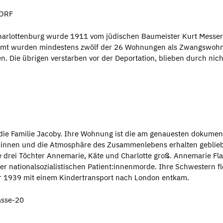
DORF
harlottenburg wurde 1911 vom jüdischen Baumeister Kurt Messers
samt wurden mindestens zwölf der 26 Wohnungen als Zwangswohnu
 Die übrigen verstarben vor der Deportation, blieben durch nic
die Familie Jacoby. Ihre Wohnung ist die am genauesten dokume
r:innen und die Atmosphäre des Zusammenlebens erhalten geblieb
drei Töchter Annemarie, Käte und Charlotte groß. Annemarie Flat
er nationalsozialistischen Patient:innenmorde. Ihre Schwestern 
ar 1939 mit einem Kindertransport nach London entkam.
asse-20