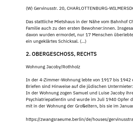
(W) Gervinusstr. 20, CHARLOTTENBURG-WILMERS
Das stattliche Mietshaus in der Nähe vom Bahnhof C
Familie auch zu den ersten Bewohner:innen. Insge
davon wurden ermordet, nur 17 Menschen überlebten.
ein ungeklärtes Schicksal. (...)
2. OBERGESCHOSS, RECHTS
Wohnung Jacoby/Rothholz
In der 4-Zimmer-Wohnung lebte von 1917 bis 1942 
Briefen sind Hinweise auf die jüdischen Untermiete
In der Wohnung zogen Samuel und Luise Jacoby ihre 
Psychiatriepatientin und wurde im Juli 1940 Opfer d
mit in der Wohnung der Großeltern, bis sie im Janu
https://zwangsraeume.berlin/de/houses/gervinusstr