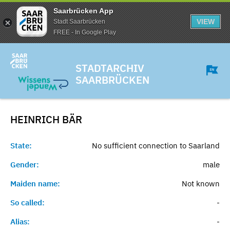
Saarbrücken App
VIEW
Stadt Saarbrücken
FREE - In Google Play
STADTARCHIV
SAARBRÜCKEN
HEINRICH
BÄR
State:
No sufficient connection to Saarland
Gender:
male
Maiden name:
Not known
So called:
-
Alias:
-