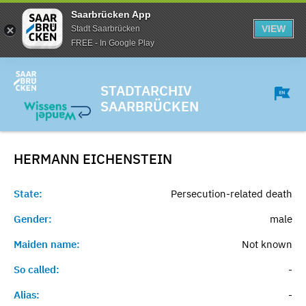
Saarbrücken App
VIEW
Stadt Saarbrücken
FREE - In Google Play
STADTARCHIV
SAARBRÜCKEN
HERMANN
EICHENSTEIN
State:
Persecution-related death
Gender:
male
Maiden name:
Not known
So called:
-
Alias:
-