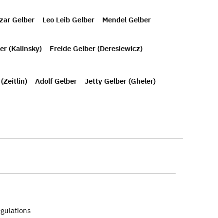
zar Gelber
Leo Leib Gelber
Mendel Gelber
er (Kalinsky)
Freide Gelber (Deresiewicz)
(Zeitlin)
Adolf Gelber
Jetty Gelber (Gheler)
egulations