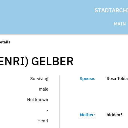
STADTARCH
MAIN
etails
ENRI)
GELBER
Surviving
Spouse:
Rosa Tobia
male
Not known
-
Mother:
hidden*
Henri