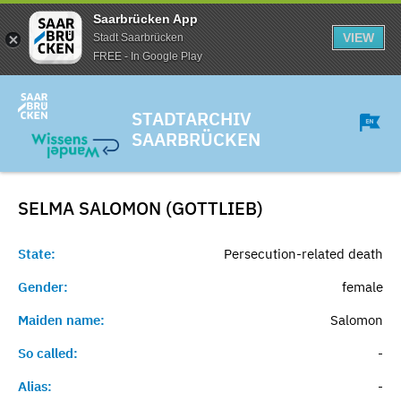
Saarbrücken App
VIEW
Stadt Saarbrücken
FREE - In Google Play
STADTARCHIV
SAARBRÜCKEN
SELMA SALOMON (GOTTLIEB)
State:
Persecution-related death
Gender:
female
Maiden name:
Salomon
So called:
-
Alias:
-