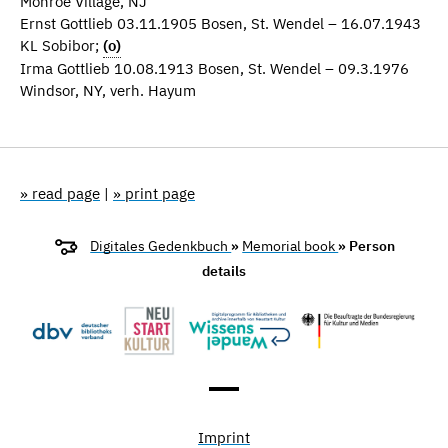
Monroe Village, NJ
Ernst Gottlieb 03.11.1905 Bosen, St. Wendel – 16.07.1943
KL Sobibor;
(o)
Irma Gottlieb 10.08.1913 Bosen, St. Wendel – 09.3.1976
Windsor, NY, verh. Hayum
» read page
|
» print page
Digitales Gedenkbuch
»
Memorial book
» Person
details
Imprint