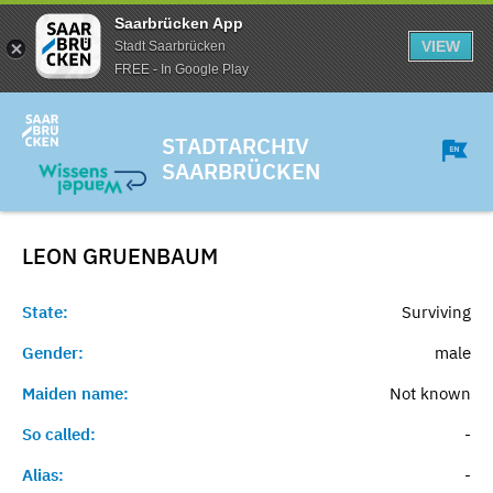
Saarbrücken App
VIEW
Stadt Saarbrücken
FREE - In Google Play
STADTARCHIV
SAARBRÜCKEN
LEON
GRUENBAUM
State:
Surviving
Gender:
male
Maiden name:
Not known
So called:
-
Alias:
-