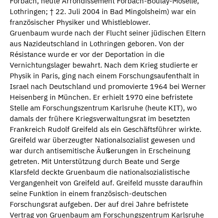
Forbach, heute Arrondissement Forbach-Boulay-Moselle,
Lothringen; † 22. Juli 2004 in Bad Mingolsheim) war ein
französischer Physiker und Whistleblower.
Gruenbaum wurde nach der Flucht seiner jüdischen Eltern
aus Nazideutschland in Lothringen geboren. Von der
Résistance wurde er vor der Deportation in die
Vernichtungslager bewahrt. Nach dem Krieg studierte er
Physik in Paris, ging nach einem Forschungsaufenthalt in
Israel nach Deutschland und promovierte 1964 bei Werner
Heisenberg in München. Er erhielt 1970 eine befristete
Stelle am Forschungszentrum Karlsruhe (heute KIT), wo
damals der frühere Kriegsverwaltungsrat im besetzten
Frankreich Rudolf Greifeld als ein Geschäftsführer wirkte.
Greifeld war überzeugter Nationalsozialist gewesen und
war durch antisemitische Äußerungen in Erscheinung
getreten. Mit Unterstützung durch Beate und Serge
Klarsfeld deckte Gruenbaum die nationalsozialistische
Vergangenheit von Greifeld auf. Greifeld musste daraufhin
seine Funktion in einem französisch-deutschen
Forschungsrat aufgeben. Der auf drei Jahre befristete
Vertrag von Gruenbaum am Forschungszentrum Karlsruhe