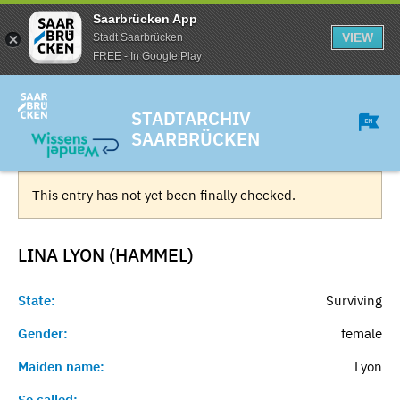
Saarbrücken App
VIEW
Stadt Saarbrücken
FREE - In Google Play
STADTARCHIV
SAARBRÜCKEN
This entry has not yet been finally checked.
LINA LYON (HAMMEL)
State:
Surviving
Gender:
female
Maiden name:
Lyon
So called:
-