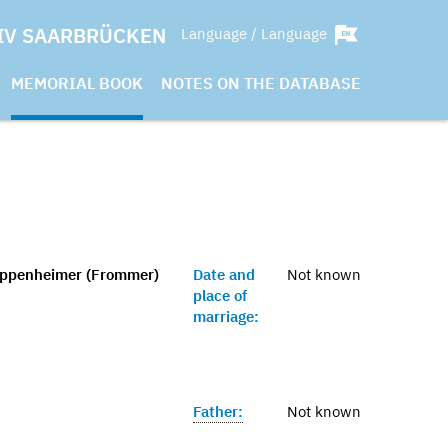
IV SAARBRÜCKEN
Language / Language
MEMORIAL BOOK
NOTES ON THE DATABASE
ppenheimer (Frommer)
Date and
Not known
place of
marriage:
Father:
Not known