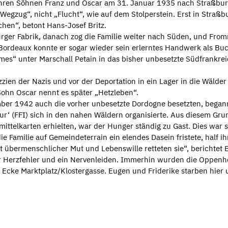
hren Söhnen Franz und Oscar am 31. Januar 1935 nach Straßbur
Wegzug“, nicht „Flucht“, wie auf dem Stolperstein. Erst in Stra
chen“, betont Hans-Josef Britz.
urger Fabrik, danach zog die Familie weiter nach Süden, und Fro
n Bordeaux konnte er sogar wieder sein erlerntes Handwerk als 
es“ unter Marschall Petain in das bisher unbesetzte Südfrankreic
ien der Nazis und vor der Deportation in ein Lager in die Wälder v
ohn Oscar nennt es später „Hetzleben“.
er 1942 auch die vorher unbesetzte Dordogne besetzten, begann
eur‘ (FFI) sich in den nahen Wäldern organisierte. Aus diesem Gr
mittelkarten erhielten, war der Hunger ständig zu Gast. Dies war s
e Familie auf Gemeindeterrain ein elendes Dasein fristete, half i
t übermenschlicher Mut und Lebenswille retteten sie“, berichtet 
er Herzfehler und ein Nervenleiden. Immerhin wurden die Oppe
s Ecke Marktplatz/Klostergasse. Eugen und Friderike starben hier 