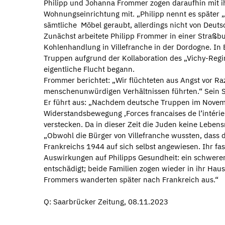
Philipp und Johanna Frommer zogen daraufhin mit i
Wohnungseinrichtung mit. „Philipp nennt es später „
sämtliche Möbel geraubt, allerdings nicht von Deuts
Zunächst arbeitete Philipp Frommer in einer Straßb
Kohlenhandlung in Villefranche in der Dordogne. I
Truppen aufgrund der Kollaboration des „Vichy-Regim
eigentliche Flucht begann.
Frommer berichtet: „Wir flüchteten aus Angst vor Razz
menschenunwürdigen Verhältnissen führten.“ Sein S
Er führt aus: „Nachdem deutsche Truppen im Novemb
Widerstandsbewegung ‚Forces francaises de l’intéri
verstecken. Da in dieser Zeit die Juden keine Lebens
„Obwohl die Bürger von Villefranche wussten, dass di
Frankreichs 1944 auf sich selbst angewiesen. Ihr fas
Auswirkungen auf Philipps Gesundheit: ein schwer
entschädigt; beide Familien zogen wieder in ihr Hau
Frommers wanderten später nach Frankreich aus.“
Q: Saarbrücker Zeitung, 08.11.2023