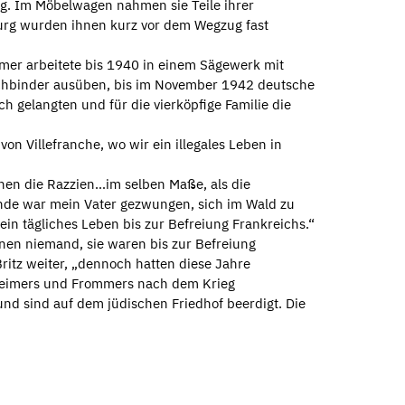
g. Im Möbelwagen nahmen sie Teile ihrer
ßburg wurden ihnen kurz vor dem Wegzug fast
mmer arbeitete bis 1940 in einem Sägewerk mit
Buchbinder ausüben, bis im November 1942 deutsche
h gelangten und für die vierköpfige Familie die
on Villefranche, wo wir ein illegales Leben in
en die Razzien…im selben Maße, als die
unde war mein Vater gezwungen, sich im Wald zu
ein tägliches Leben bis zur Befreiung Frankreichs.“
hnen niemand, sie waren bis zur Befreiung
Britz weiter, „dennoch hatten diese Jahre
nheimers und Frommers nach dem Krieg
und sind auf dem jüdischen Friedhof beerdigt. Die