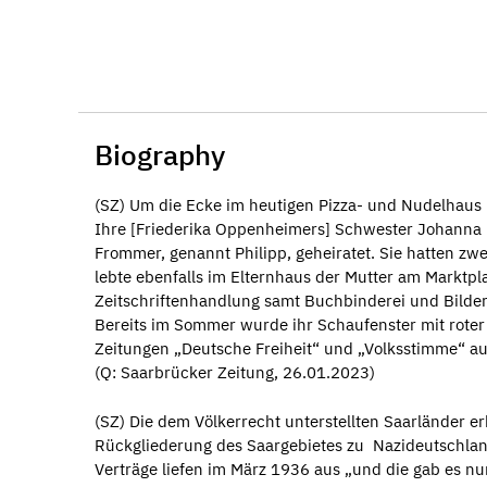
Biography
(SZ) Um die Ecke im heutigen Pizza- und Nudelhaus
Ihre [Friederika Oppenheimers] Schwester Johanna 
Frommer, genannt Philipp, geheiratet. Sie hatten zw
lebte ebenfalls im Elternhaus der Mutter am Marktp
Zeitschriftenhandlung samt Buchbinderei und Bilde
Bereits im Sommer wurde ihr Schaufenster mit roter
Zeitungen „Deutsche Freiheit“ und „Volksstimme“ au
(Q: Saarbrücker Zeitung, 26.01.2023)
(SZ) Die dem Völkerrecht unterstellten Saarländer e
Rückgliederung des Saargebietes zu Nazideutschland 
Verträge liefen im März 1936 aus „und die gab es nu