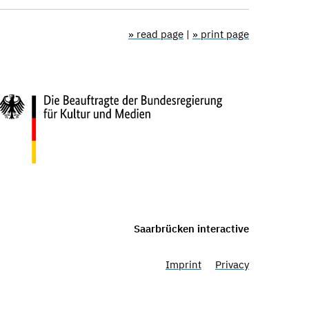
» read page
|
» print page
Saarbrücken interactive
Imprint
Privacy