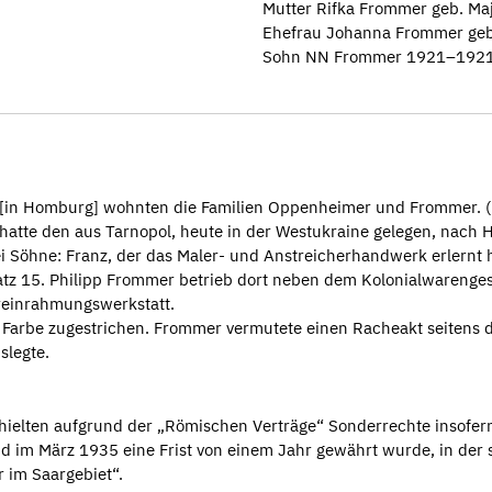
Mutter Rifka Frommer geb. M
Ehefrau Johanna Frommer ge
Sohn NN Frommer 1921–192
 [in Homburg] wohnten die Familien Oppenheimer und Frommer. (.
hatte den aus Tarnopol, heute in der Westukraine gelegen, nac
ei Söhne: Franz, der das Maler- und Anstreicherhandwerk erlernt 
latz 15. Philipp Frommer betrieb dort neben dem Kolonialwarenges
reinrahmungswerkstatt.
 Farbe zugestrichen. Frommer vermutete einen Racheakt seitens 
slegte.
rhielten aufgrund der „Römischen Verträge“ Sonderrechte insofern
im März 1935 eine Frist von einem Jahr gewährt wurde, in der si
r im Saargebiet“.