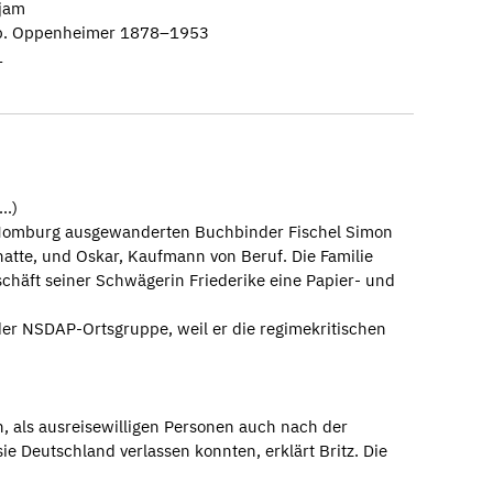
ajam
b. Oppenheimer 1878–1953
1
..)
h Homburg ausgewanderten Buchbinder Fischel Simon
hatte, und Oskar, Kaufmann von Beruf. Die Familie
chäft seiner Schwägerin Friederike eine Papier- und
der NSDAP-Ortsgruppe, weil er die regimekritischen
, als ausreisewilligen Personen auch nach der
e Deutschland verlassen konnten, erklärt Britz. Die