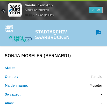
Saarbrücken App
VIEW
Stadt Saarbrücken
FREE - In Google Play
STADTARCHIV
SAARBRÜCKEN
SONJA MOSELER (BERNARDI)
State:
Gender:
female
Maiden name:
Moseler
So called:
-
Alias:
-