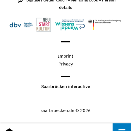
Digitales Gedenkbuch
»
Memorial book
» Person
details
Imprint
Privacy
Saarbrücken interactive
saarbruecken.de © 2026