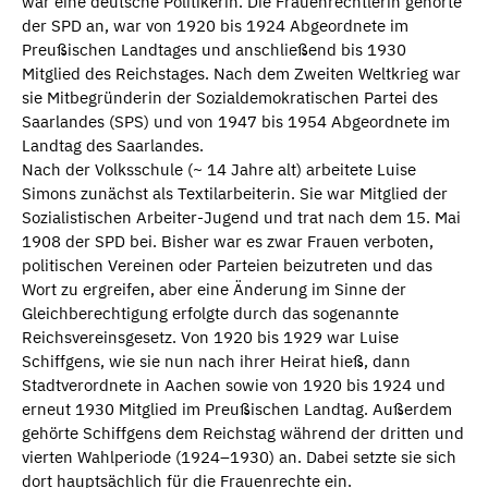
war eine deutsche Politikerin. Die Frauenrechtlerin gehörte
der SPD an, war von 1920 bis 1924 Abgeordnete im
Preußischen Landtages und anschließend bis 1930
Mitglied des Reichstages. Nach dem Zweiten Weltkrieg war
sie Mitbegründerin der Sozialdemokratischen Partei des
Saarlandes (SPS) und von 1947 bis 1954 Abgeordnete im
Landtag des Saarlandes.
Nach der Volksschule (~ 14 Jahre alt) arbeitete Luise
Simons zunächst als Textilarbeiterin. Sie war Mitglied der
Sozialistischen Arbeiter-Jugend und trat nach dem 15. Mai
1908 der SPD bei. Bisher war es zwar Frauen verboten,
politischen Vereinen oder Parteien beizutreten und das
Wort zu ergreifen, aber eine Änderung im Sinne der
Gleichberechtigung erfolgte durch das sogenannte
Reichsvereinsgesetz. Von 1920 bis 1929 war Luise
Schiffgens, wie sie nun nach ihrer Heirat hieß, dann
Stadtverordnete in Aachen sowie von 1920 bis 1924 und
erneut 1930 Mitglied im Preußischen Landtag. Außerdem
gehörte Schiffgens dem Reichstag während der dritten und
vierten Wahlperiode (1924–1930) an. Dabei setzte sie sich
dort hauptsächlich für die Frauenrechte ein.