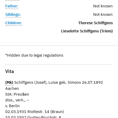
Father:
Not known
Siblings:
Not known
Children:
Therese Schiffgens
Lieselotte Schiffgens (Triem)
*Hidden due to legal regulations
Vita
(Mk)
Schiffgens (Josef), Luise geb. Simons 26.07.1892
Aachen
StA: Preußen
diss., verh., –
v. Berlin
02.03.1931 Riottestr. 14 (Braun)
10.02.1932 Gustav-Bruchstr. 8