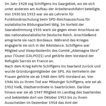
Im Jahr 1928 zog Schiffgens ins Saargebiet, wo sie sich
unter anderem am Aufbau der Arbeiterwohlfahrt beteiligte.
Von 1930 bis 1933 war sie als Lehrerin für
Funktionärsschulung beim SPD-Reichsausschuss für
sozialistische Bildungsarbeit tätig. Im Vorfeld der
Saarabstimmung 1935 warb sie gegen einen Anschluss an
das nationalsozialistische Deutsche Reich. Anschließend
emigrierte sie nach Bordeaux. Während des Krieges
engagierte sie sich in der Résistance. Schiffgens war
Mitglied und Vizepräsidentin des Comité „Allemagne libre“
pour l’Ouest (CALPO)[1] und gehörte dem Vorstand der
Refugiés Sarrois en France an.
Nach dem Krieg kehrte Schiffgens ins Saarland zurück und
wurde Gründungsmitglieder der SPS. Als Vertreterin der
Frauen gehörte sie ab 1948 dem SPS-Vorstand an. Von
1946 bis zu ihrem Tod war Mössinger Schiffgens, wie sei ab
1952 hieß, Stadtverordnete in Saarbrücken. Darüber
hinaus war sie ab 1947 Mitglied im Landtag des Saarlandes
und bekleidete dort von Oktober 1953 bis zu ihrem
Ausscheiden im Dezember 1954 das Amt der