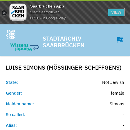
Saarbrücken App
VIEW
Stadt Saarbrücken
FREE - In Google Play
STADTARCHIV
SAARBRÜCKEN
LUISE SIMONS (MÖSSINGER-SCHIFFGENS)
State:
Not Jewish
Gender:
female
Maiden name:
Simons
So called:
-
Alias:
-