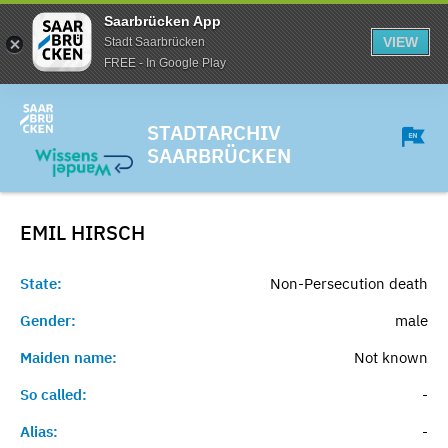
Saarbrücken App
VIEW
Stadt Saarbrücken
FREE - In Google Play
STADTARCHIV
SAARBRÜCKEN
EMIL
HIRSCH
State:
Non-Persecution death
Gender:
male
Maiden name:
Not known
So called:
-
Alias:
-