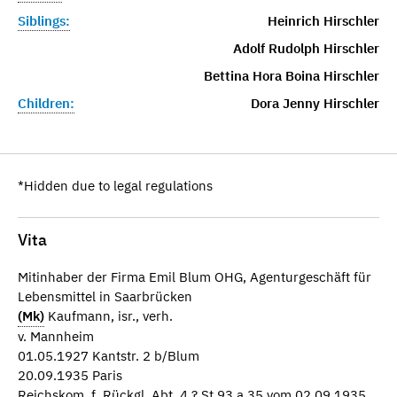
Siblings:
Heinrich Hirschler
Adolf Rudolph Hirschler
Bettina Hora Boina Hirschler
Children:
Dora Jenny Hirschler
*Hidden due to legal regulations
Vita
Mitinhaber der Firma Emil Blum OHG, Agenturgeschäft für
Lebensmittel in Saarbrücken
(Mk)
Kaufmann, isr., verh.
v. Mannheim
01.05.1927 Kantstr. 2 b/Blum
20.09.1935 Paris
Reichskom. f. Rückgl. Abt. 4 ? St 93 a 35 vom 02.09.1935