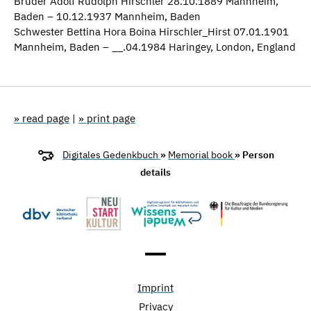
Bruder Adolf Rudolph Hirschler 28.10.1889 Mannheim,
Baden – 10.12.1937 Mannheim, Baden
Schwester Bettina Hora Boina Hirschler_Hirst 07.01.1901
Mannheim, Baden – __.04.1984 Haringey, London, England
» read page
|
» print page
Digitales Gedenkbuch
»
Memorial book
» Person
details
Imprint
Privacy