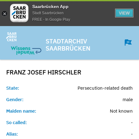
Saarbrücken App
VIEW
Stadt Saarbrücken
FREE - In Google Play
STADTARCHIV
SAARBRÜCKEN
FRANZ JOSEF
HIRSCHLER
State:
Persecution-related death
Gender:
male
Maiden name:
Not known
So called:
-
Alias:
-