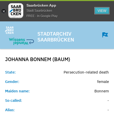
Saarbrücken App
VIEW
Stadt Saarbrücken
FREE - In Google Play
STADTARCHIV
SAARBRÜCKEN
JOHANNA BONNEM (BAUM)
State:
Persecution-related death
Gender:
female
Maiden name:
Bonnem
So called:
-
Alias:
-