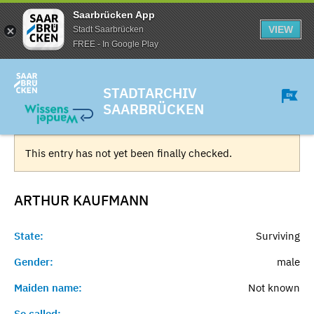
Saarbrücken App
VIEW
Stadt Saarbrücken
FREE - In Google Play
STADTARCHIV
SAARBRÜCKEN
This entry has not yet been finally checked.
ARTHUR
KAUFMANN
State:
Surviving
Gender:
male
Maiden name:
Not known
So called:
-