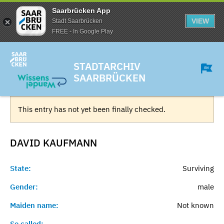
Saarbrücken App
VIEW
Stadt Saarbrücken
FREE - In Google Play
STADTARCHIV
SAARBRÜCKEN
This entry has not yet been finally checked.
DAVID
KAUFMANN
State:
Surviving
Gender:
male
Maiden name:
Not known
So called:
-