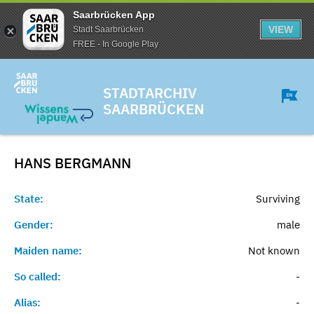
Saarbrücken App
VIEW
Stadt Saarbrücken
FREE - In Google Play
STADTARCHIV
SAARBRÜCKEN
HANS
BERGMANN
State:
Surviving
Gender:
male
Maiden name:
Not known
So called:
-
Alias:
-