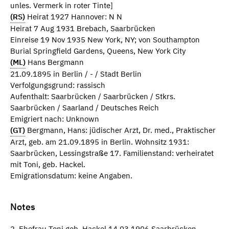
unles. Vermerk in roter Tinte]
(RS)
Heirat 1927 Hannover: N N
Heirat 7 Aug 1931 Brebach, Saarbrücken
Einreise 19 Nov 1935 New York, NY; von Southampton
Burial Springfield Gardens, Queens, New York City
(ML)
Hans Bergmann
21.09.1895 in Berlin / - / Stadt Berlin
Verfolgungsgrund: rassisch
Aufenthalt: Saarbrücken / Saarbrücken / Stkrs.
Saarbrücken / Saarland / Deutsches Reich
Emigriert nach: Unknown
(GT)
Bergmann, Hans: jüdischer Arzt, Dr. med., Praktischer
Arzt, geb. am 21.09.1895 in Berlin. Wohnsitz 1931:
Saarbrücken, Lessingstraße 17. Familienstand: verheiratet
mit Toni, geb. Hackel.
Emigrationsdatum: keine Angaben.
Notes
2. Ehefrau Toni geb. Hackel 14.03.1906 Saarbrücken