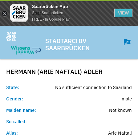
Saarbrücken App
VIEW
Stadt Saarbrücken
FREE - In Google Play
STADTARCHIV
SAARBRÜCKEN
HERMANN (ARIE NAFTALI)
ADLER
State:
No sufficient connection to Saarland
Gender:
male
Maiden name:
Not known
So called:
-
Alias:
Arie Naftali