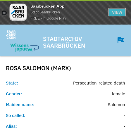
Saarbrücken App
VIEW
Stadt Saarbrücken
FREE - In Google Play
STADTARCHIV
SAARBRÜCKEN
ROSA SALOMON (MARX)
State:
Persecution-related death
Gender:
female
Maiden name:
Salomon
So called:
-
Alias:
-