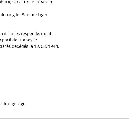
burg, verst. 08.05.1945 in
rnierung im Sammellager
 matricules respectivement
 parti de Drancy le
éclarés décédés le 12/03/1944.
nichtungslager