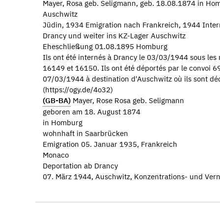
Mayer, Rosa geb. Seligmann, geb. 18.08.1874 in Hom
Auschwitz
Jüdin, 1934 Emigration nach Frankreich, 1944 Inte
Drancy und weiter ins KZ-Lager Auschwitz
Eheschließung 01.08.1895 Homburg
Ils ont été internés à Drancy le 03/03/1944 sous les
16149 et 16150. Ils ont été déportés par le convoi 69
07/03/1944 à destination d'Auschwitz où ils sont d
(https://ogy.de/4o32)
(GB-BA)
Mayer, Rose Rosa geb. Seligmann
geboren am 18. August 1874
in Homburg
wohnhaft in Saarbrücken
Emigration 05. Januar 1935, Frankreich
Monaco
Deportation ab Drancy
07. März 1944, Auschwitz, Konzentrations- und Ver