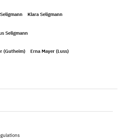
 Seligmann
Klara Seligmann
us Seligmann
r (Gutheim)
Erna Mayer (Luss)
egulations