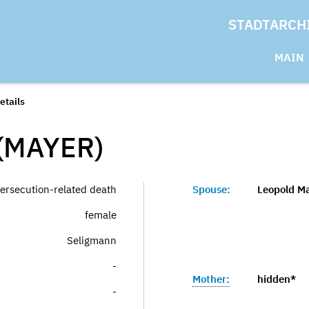
STADTARCH
MAIN
etails
(MAYER)
ersecution-related death
Spouse:
Leopold M
female
Seligmann
-
Mother:
hidden*
-