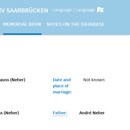
IV SAARBRÜCKEN
Language / Language
MEMORIAL BOOK
NOTES ON THE DATABASE
rauss (Neher)
Date and
Not known
place of
marriage:
ss (Neher)
Father:
André Neher