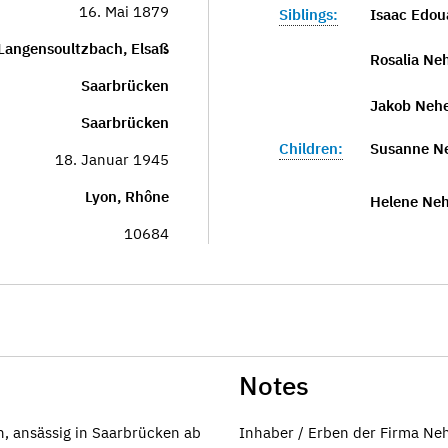
16. Mai 1879
Siblings:
Isaac Edou
Langensoultzbach, Elsaß
Rosalia Ne
Saarbrücken
Jakob Neh
Saarbrücken
Children:
Susanne Ne
18. Januar 1945
Lyon, Rhône
Helene Neh
10684
Notes
n, ansässig in Saarbrücken ab
Inhaber / Erben der Firma N