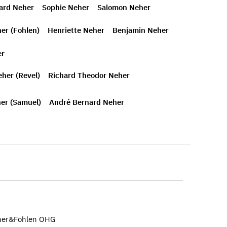
ard Neher
Sophie Neher
Salomon Neher
her (Fohlen)
Henriette Neher
Benjamin Neher
er
her (Revel)
Richard Theodor Neher
er (Samuel)
André Bernard Neher
eher&Fohlen OHG