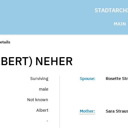
STADTARCH
MAIN
etails
LBERT)
NEHER
Surviving
Spouse:
Rosette St
male
Not known
Albert
Mother:
Sara Strau
-