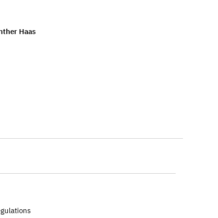
nther Haas
egulations