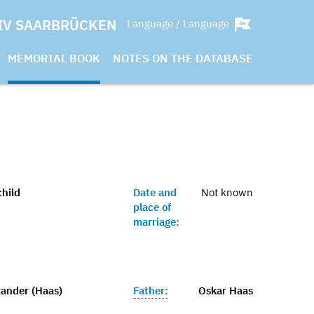
IV SAARBRÜCKEN
Language / Language
MEMORIAL BOOK
NOTES ON THE DATABASE
child
Date and
Not known
place of
marriage:
ander (Haas)
Father:
Oskar Haas