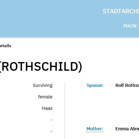
STADTARCH
MAIN
etails
(ROTHSCHILD)
Surviving
Spouse:
Rolf Roths
female
Haas
-
Mother:
Emma Alex
-