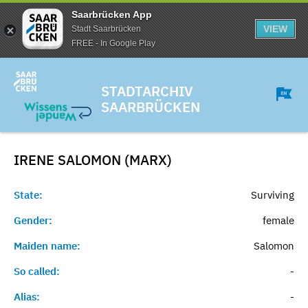
Saarbrücken App
VIEW
Stadt Saarbrücken
FREE - In Google Play
STADTARCHIV
SAARBRÜCKEN
IRENE SALOMON (MARX)
State:
Surviving
Gender:
female
Maiden name:
Salomon
So called:
-
Alias:
-