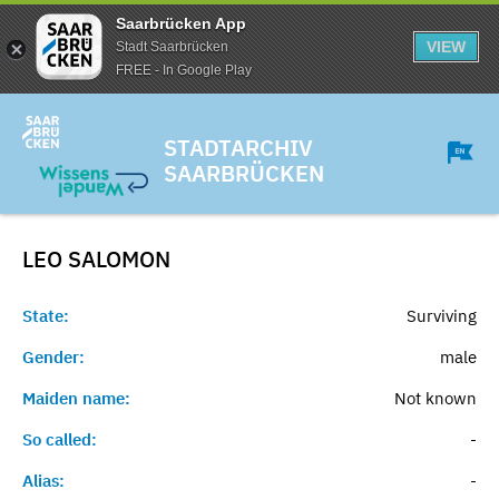
Saarbrücken App
VIEW
Stadt Saarbrücken
FREE - In Google Play
STADTARCHIV
SAARBRÜCKEN
LEO
SALOMON
State:
Surviving
Gender:
male
Maiden name:
Not known
So called:
-
Alias:
-