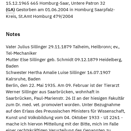
15.12.1965 665 Homburg-Saar, Untere Patron 32
(GA)
Gestorben am 01.06.2004 in Homburg Saarpfalz-
Kreis, St.Amt Homburg 479/2004
Notes
Vater Julius Sillinger 29.11.1879 Talheim, Heilbronn; ev.,
Tel-Mechaniker
Mutter Else Sillinger geb. Schmidt 09.12.1879 Heidelberg,
Baden
Schwester Hertha Amalie Luise Sillinger 16.07.1907
Kalrsruhe, Baden
Berlin, den 22. Mai 1935. Am 09. Februar ist der Tierarzt
Werner Sillinger aus Saarbrücken, wohnhaft in
Saarbrücken, Paul-Marienstr. 26 II an der hiesigen Fakultär
zum Dr. med. vet. promoviert worden. Unter Bezugnahme
auf den Erlass des Preussischen Ministers für Wissenschaft,
Kunst und Volksbildung vom 04. Oktober 1933 - UI 2261 -
mache ich hiervon Mitteilung mit der Bitte, mich im Falle
einer rechtskräftigen Verurteilung des Genannten zu