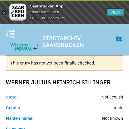
Saarbrücken App
VIEW
Stadt Saarbrücken
FREE - In Google Play
STADTARCHIV
SAARBRÜCKEN
This entry has not yet been finally checked.
WERNER JULIUS HEINRICH
SILLINGER
State:
Not Jewish
Gender:
male
Maiden name:
Not known
So called:
-