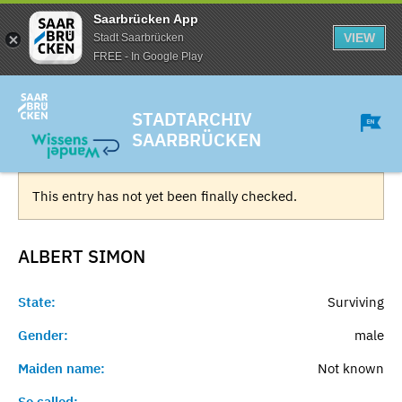
Saarbrücken App
VIEW
Stadt Saarbrücken
FREE - In Google Play
STADTARCHIV
SAARBRÜCKEN
This entry has not yet been finally checked.
ALBERT
SIMON
State:
Surviving
Gender:
male
Maiden name:
Not known
So called:
-