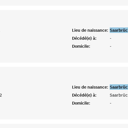
1
Lieu de naissance:
Saarbrüc
Décédé(e) à:
-
Domicile:
-
Lieu de naissance:
Saarbrüc
2
Décédé(e) à:
Saarbrüc
Domicile:
-