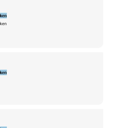
ken
ken
ken