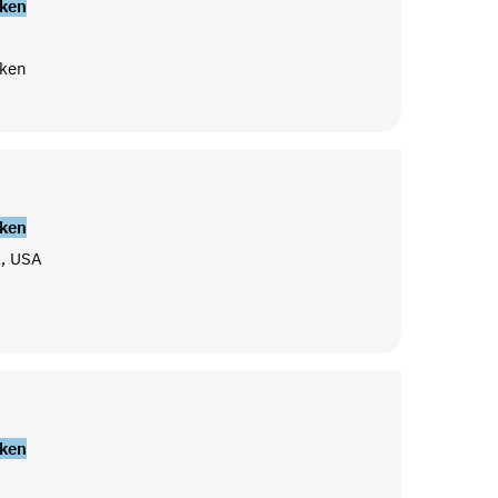
ken
ken
ken
, USA
ken