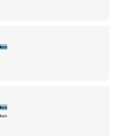
ken
ken
ken