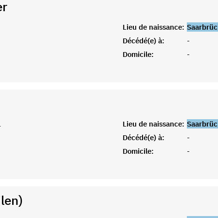
er
Lieu de naissance:
Saarbrüc
Décédé(e) à:
-
Domicile:
-
1
Lieu de naissance:
Saarbrüc
Décédé(e) à:
-
Domicile:
-
len)