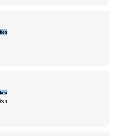
ken
ken
ken