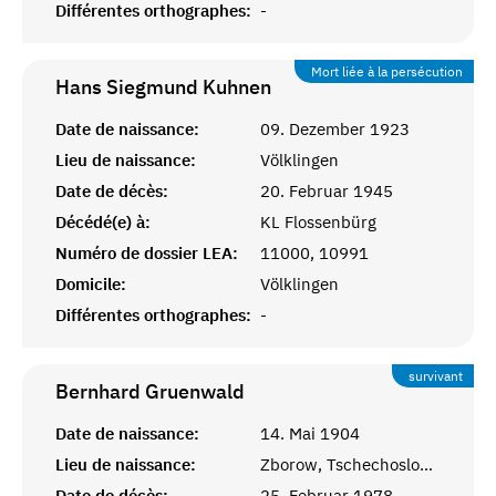
Différentes orthographes:
-
Mort liée à la persécution
Hans Siegmund
Kuhnen
Date de naissance:
09. Dezember 1923
Lieu de naissance:
Völklingen
Date de décès:
20. Februar 1945
Décédé(e) à:
KL Flossenbürg
Numéro de dossier LEA:
11000, 10991
Domicile:
Völklingen
Différentes orthographes:
-
survivant
Bernhard
Gruenwald
Date de naissance:
14. Mai 1904
Lieu de naissance:
Zborow, Tschechoslowakei
Date de décès:
25. Februar 1978