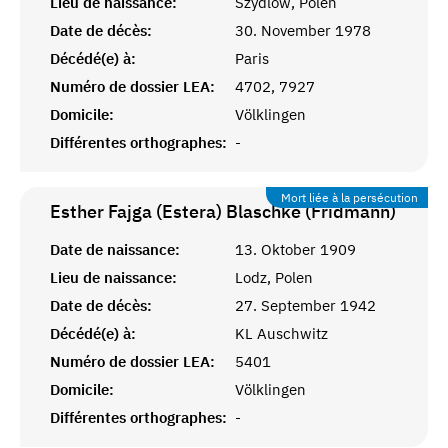
Lieu de naissance:
Szydlow, Polen
Date de décès:
30. November 1978
Décédé(e) à:
Paris
Numéro de dossier LEA:
4702, 7927
Domicile:
Völklingen
Différentes orthographes:
-
Mort liée à la persécution
Esther Fajga (Estera) Blaschke (Fridmann)
Date de naissance:
13. Oktober 1909
Lieu de naissance:
Lodz, Polen
Date de décès:
27. September 1942
Décédé(e) à:
KL Auschwitz
Numéro de dossier LEA:
5401
Domicile:
Völklingen
Différentes orthographes:
-