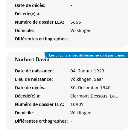
Date de décès:
-
Décédé(e) à:
-
Numéro de dossier LEA:
5656
Domicile:
Völklingen
Différentes orthographes:
-
Les circonstances du décès ne sont pas claires
Norbert
David
Date de naissance:
04. Januar 1923
Lieu de naissance:
Völklingen, Saar
Date de décès:
30. Dezember 1940
Décédé(e) à:
Clermont-Dessous, Lot-et-Garonne
Numéro de dossier LEA:
10907
Domicile:
Völklingen
Différentes orthographes:
-