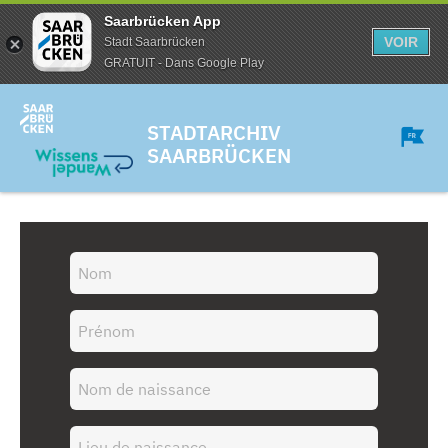
Saarbrücken App
VOIR
Stadt Saarbrücken
GRATUIT - Dans Google Play
STADTARCHIV
SAARBRÜCKEN