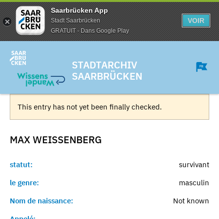
Saarbrücken App
VOIR
Stadt Saarbrücken
GRATUIT - Dans Google Play
STADTARCHIV
SAARBRÜCKEN
This entry has not yet been finally checked.
MAX
WEISSENBERG
statut:
survivant
le genre:
masculin
Nom de naissance:
Not known
Appelé:
-