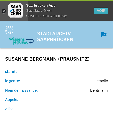
Saarbrücken App
VOIR
Stadt Saarbrücken
GRATUIT - Dans Google Play
STADTARCHIV
SAARBRÜCKEN
SUSANNE BERGMANN (PRAUSNITZ)
statut:
le genre:
Femelle
Nom de naissance:
Bergmann
Appelé:
-
Alias:
-