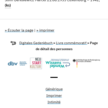
(ks)
» Écouter la page
|
» imprimer
Digitales Gedenkbuch
»
Livre commémoratif
» Page
de détail des personnes
Générique
Imprimer
Intimité