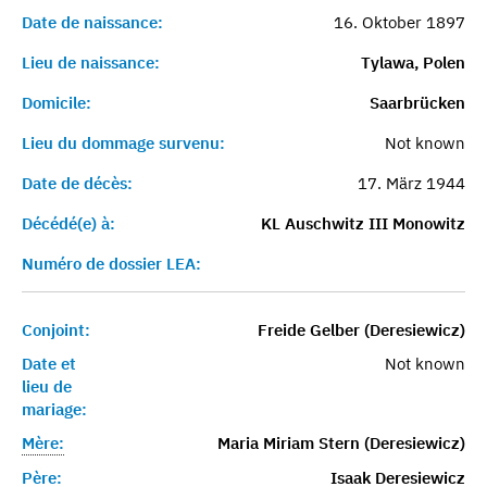
Date de naissance:
16. Oktober 1897
Lieu de naissance:
Tylawa, Polen
Domicile:
Saarbrücken
Lieu du dommage survenu:
Not known
Date de décès:
17. März 1944
Décédé(e) à:
KL Auschwitz III Monowitz
Numéro de dossier LEA:
Conjoint:
Freide Gelber (Deresiewicz)
Date et
Not known
lieu de
mariage:
Mère:
Maria Miriam Stern (Deresiewicz)
Père:
Isaak Deresiewicz