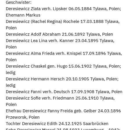
Geschwister:
Deresiewicz Zlata verh. Lipsker 06.05.1884 Tylawa, Polen;
Ehemann Markus
Deresiewicz (Rachel Regina) Rochele 17.03.1888 Tylawa,
Polen
Deresiewicz Adolf Abraham 21.06.1892 Tylawa, Polen
Deresiewicz Lea Lina verh. Kanner 23.04.1895 Tylawa,
Polen
Deresiewicz Alma Frieda verh. Knispel 17.09.1896 Tylawa,
Polen
Deresiewicz Chaskel gen. Hugo 15.06.1902 Tylawa, Polen;
ledig
Deresiewicz Hermann Hersch 20.10.1905 Tylawa, Polen;
ledig
Deresiewicz Fanni verh. Deutsch 17.09.1908 Tylawa, Polen
Deresiewicz Sofie verh. Friedmann 25.06.1910 Tylawa,
Polen
Ehefrau Deresiewicz Fanny Freida geb. Gelber 24.03.1896
Przeworsk, Polen
Tochter Deresiewicz Edith 24.12.1925 Saarbrücken
Sohn Deresiewicz Marcel 21.08.1933 Luxemburg – 1942;