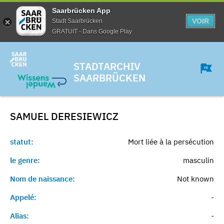
Saarbrücken App
VOIR
Stadt Saarbrücken
GRATUIT - Dans Google Play
STADTARCHIV
SAARBRÜCKEN
SAMUEL
DERESIEWICZ
statut:
Mort liée à la persécution
le genre:
masculin
Nom de naissance:
Not known
Appelé:
-
Alias:
-