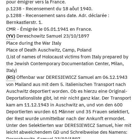
pour émigrer vers la France.
p.1238 - Recensement du 18 aôut 1940.
p.1288 - Recensement sans date. Adr. déclarée :
Bernkastlerstr. 1.
CMR - Émigrée le 05.01.1941 en France.
(YV)
Dereschowitz Samuel 23/10/1897
Place during the War Italy
Place of Death Auschwitz, Camp, Poland
(List of names of Holocaust victims from Italy prepared by
the Jewish Contemporary Documentation Center, Milan,
Italy)
(RS)
Offenbar war DERESIEWICZ Samuel am 06.12.1943
von Mailand aus mit dem 5. italienischen Transport nach
Auschwitz deportiert worden. Ob es hierzu eine Original-
Deportationsliste gibt, ist mir nicht ganz klar. Der Transport
kam am 11.12.1943 in Auschwitz an, und von den 600
Deportierten wurden 61 Männer und 35 Frauen selektiert,
der Rest wurde unmittelbar nach der Ankunft ermordet.
Unter den Selektierten war DERESIEWICZ Samuel, hier mit
leicht abweichendem GD und Schreibweise des Namens:
Dereschowitz, Samuel 23/10/1897