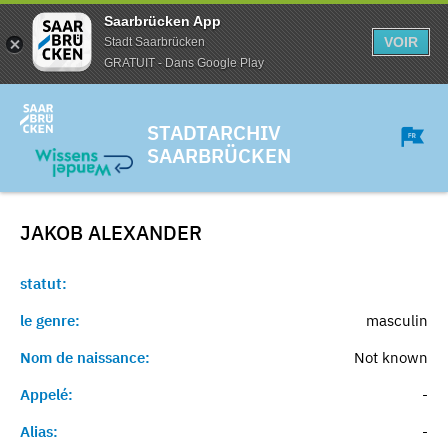
Saarbrücken App
VOIR
Stadt Saarbrücken
GRATUIT - Dans Google Play
STADTARCHIV
SAARBRÜCKEN
JAKOB
ALEXANDER
statut:
le genre:
masculin
Nom de naissance:
Not known
Appelé:
-
Alias:
-