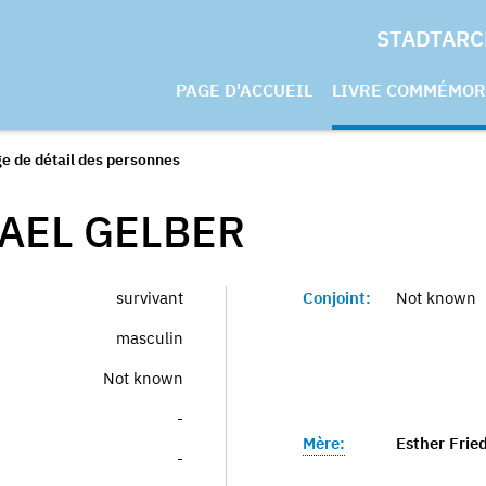
STADTARC
PAGE D'ACCUEIL
LIVRE COMMÉMOR
e de détail des personnes
RAEL
GELBER
survivant
Conjoint:
Not known
masculin
Not known
-
Mère:
Esther Frie
-