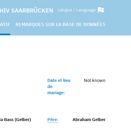
HIV SAARBRÜCKEN
Langue / Language
ATIF
REMARQUES SUR LA BASE DE DONNÉES
Date et lieu
Not known
de
mariage:
da Bass (Gelber)
Père:
Abraham Gelber