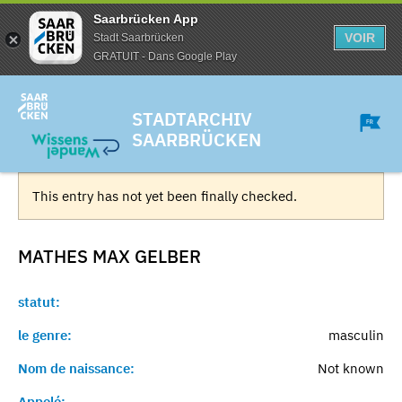
Saarbrücken App
VOIR
Stadt Saarbrücken
GRATUIT - Dans Google Play
STADTARCHIV
SAARBRÜCKEN
This entry has not yet been finally checked.
MATHES MAX
GELBER
statut:
le genre:
masculin
Nom de naissance:
Not known
Appelé:
-